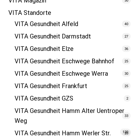
VITA Magazin
30
VITA Standorte
VITA Gesundheit Alfeld
40
VITA Gesundheit Darmstadt
27
VITA Gesundheit Elze
36
VITA Gesundheit Eschwege Bahnhof
25
VITA Gesundheit Eschwege Werra
30
VITA Gesundheit Frankfurt
25
VITA Gesundheit GZS
2
VITA Gesundheit Hamm Alter Uentroper
33
Weg
VITA Gesundheit Hamm Werler Str.
120
20