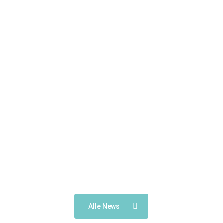
11
2
0
View on Facebook
·
Share
Alle News