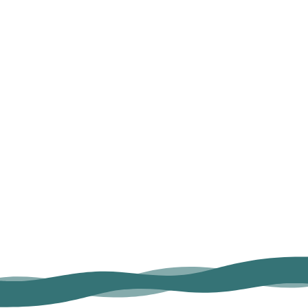
Ihre
Betreff
DSGVO-Einverständnis
*
Ich willige ein, dass diese Website
meine übermittelten Informationen
speichert, sodass meine Anfrage
beantwortet werden kann.
Nachricht senden