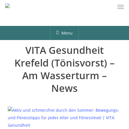
Men
Skip
to
main
content
Menu
VITA Gesundheit
Krefeld (Tönisvorst) –
Am Wasserturm –
News