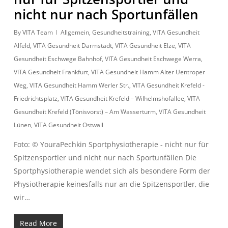
nicht nur nach Sportunfällen
By
VITA Team
Allgemein
,
Gesundheitstraining
,
VITA Gesundheit
Alfeld
,
VITA Gesundheit Darmstadt
,
VITA Gesundheit Elze
,
VITA
Gesundheit Eschwege Bahnhof
,
VITA Gesundheit Eschwege Werra
,
VITA Gesundheit Frankfurt
,
VITA Gesundheit Hamm Alter Uentroper
Weg
,
VITA Gesundheit Hamm Werler Str.
,
VITA Gesundheit Krefeld -
Friedrichtsplatz
,
VITA Gesundheit Krefeld – Wilhelmshofallee
,
VITA
Gesundheit Krefeld (Tönisvorst) – Am Wasserturm
,
VITA Gesundheit
Lünen
,
VITA Gesundheit Ostwall
Foto: © YouraPechkin Sportphysiotherapie - nicht nur für
Spitzensportler und nicht nur nach Sportunfällen Die
Sportphysiotherapie wendet sich als besondere Form der
Physiotherapie keinesfalls nur an die Spitzensportler, die
wir…
Read More