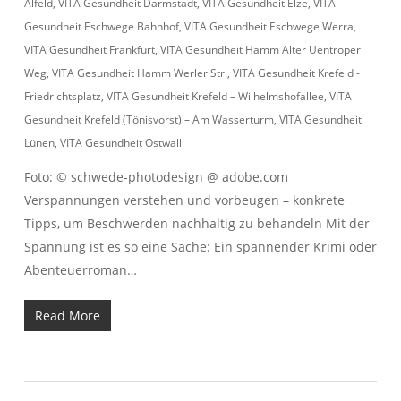
Alfeld
,
VITA Gesundheit Darmstadt
,
VITA Gesundheit Elze
,
VITA
Gesundheit Eschwege Bahnhof
,
VITA Gesundheit Eschwege Werra
,
VITA Gesundheit Frankfurt
,
VITA Gesundheit Hamm Alter Uentroper
Weg
,
VITA Gesundheit Hamm Werler Str.
,
VITA Gesundheit Krefeld -
Friedrichtsplatz
,
VITA Gesundheit Krefeld – Wilhelmshofallee
,
VITA
Gesundheit Krefeld (Tönisvorst) – Am Wasserturm
,
VITA Gesundheit
Lünen
,
VITA Gesundheit Ostwall
Foto: © schwede-photodesign @ adobe.com
Verspannungen verstehen und vorbeugen – konkrete
Tipps, um Beschwerden nachhaltig zu behandeln Mit der
Spannung ist es so eine Sache: Ein spannender Krimi oder
Abenteuerroman…
Read More