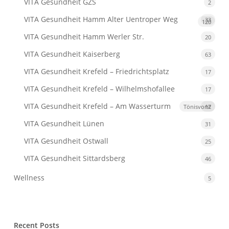
VITA Gesundheit GZS
2
VITA Gesundheit Hamm Alter Uentroper Weg
33
120
VITA Gesundheit Hamm Werler Str.
20
VITA Gesundheit Kaiserberg
63
VITA Gesundheit Krefeld – Friedrichtsplatz
17
VITA Gesundheit Krefeld – Wilhelmshofallee
17
VITA Gesundheit Krefeld
– Am Wasserturm
Tönisvorst
17
VITA Gesundheit Lünen
31
VITA Gesundheit Ostwall
25
VITA Gesundheit Sittardsberg
46
Wellness
5
Recent Posts