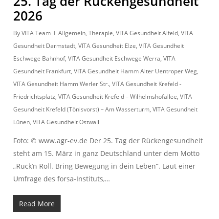
25. Tag der Rückengesundheit
2026
By
VITA Team
Allgemein
,
Therapie
,
VITA Gesundheit Alfeld
,
VITA
Gesundheit Darmstadt
,
VITA Gesundheit Elze
,
VITA Gesundheit
Eschwege Bahnhof
,
VITA Gesundheit Eschwege Werra
,
VITA
Gesundheit Frankfurt
,
VITA Gesundheit Hamm Alter Uentroper Weg
,
VITA Gesundheit Hamm Werler Str.
,
VITA Gesundheit Krefeld -
Friedrichtsplatz
,
VITA Gesundheit Krefeld – Wilhelmshofallee
,
VITA
Gesundheit Krefeld (Tönisvorst) – Am Wasserturm
,
VITA Gesundheit
Lünen
,
VITA Gesundheit Ostwall
Foto: © www.agr-ev.de Der 25. Tag der Rückengesundheit
steht am 15. März in ganz Deutschland unter dem Motto
„Rück’n Roll. Bring Bewegung in dein Leben“. Laut einer
Umfrage des forsa-Instituts,…
Read More