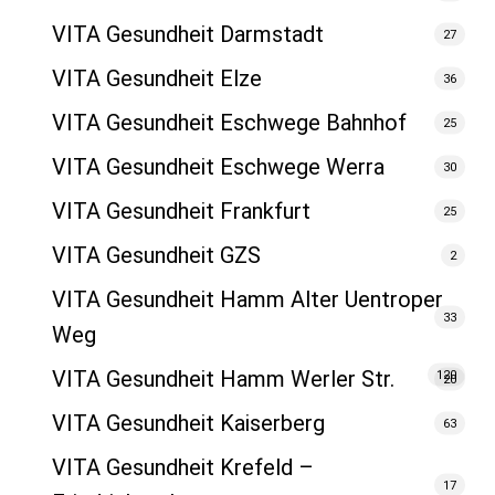
VITA Gesundheit Darmstadt
27
VITA Gesundheit Elze
36
VITA Gesundheit Eschwege Bahnhof
25
VITA Gesundheit Eschwege Werra
30
VITA Gesundheit Frankfurt
25
VITA Gesundheit GZS
2
VITA Gesundheit Hamm Alter Uentroper
33
Weg
VITA Gesundheit Hamm Werler Str.
120
20
VITA Gesundheit Kaiserberg
63
VITA Gesundheit Krefeld –
17