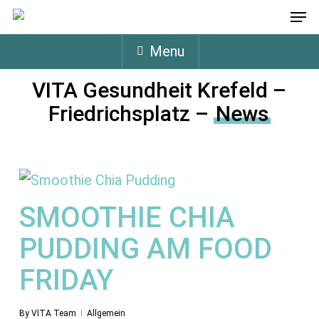
Men
Skip
Menu
to
Menu
main
content
VITA Gesundheit Krefeld –
Friedrichsplatz –
News
SMOOTHIE CHIA
PUDDING AM FOOD
FRIDAY
By
VITA Team
Allgemein