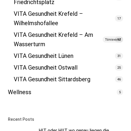
Friedrichtsplatz
VITA Gesundheit Krefeld –
17
Wilhelmshofallee
VITA Gesundheit Krefeld
– Am
Tönisvorst
17
Wasserturm
VITA Gesundheit Lünen
31
VITA Gesundheit Ostwall
25
VITA Gesundheit Sittardsberg
46
Wellness
5
Recent Posts
HIT oder HIIT wo genau liegen die