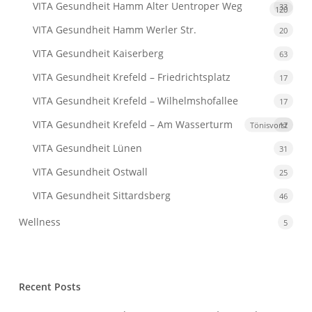
VITA Gesundheit Hamm Alter Uentroper Weg
33
120
VITA Gesundheit Hamm Werler Str.
20
VITA Gesundheit Kaiserberg
63
VITA Gesundheit Krefeld – Friedrichtsplatz
17
VITA Gesundheit Krefeld – Wilhelmshofallee
17
VITA Gesundheit Krefeld
– Am Wasserturm
Tönisvorst
17
VITA Gesundheit Lünen
31
VITA Gesundheit Ostwall
25
VITA Gesundheit Sittardsberg
46
Wellness
5
Recent Posts