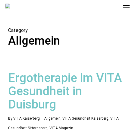
Men
Skip
to
main
Category
content
Allgemein
Ergotherapie im VITA
Gesundheit in
Duisburg
By
VITA Kaiserberg
Allgemein
,
VITA Gesundheit Kaiserberg
,
VITA
Gesundheit Sittardsberg
,
VITA Magazin