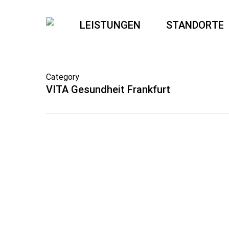
Skip
to
LEISTUNGEN
STANDORTE
main
content
Category
VITA Gesundheit Frankfurt
FEB.
19
Atemübungen in
0