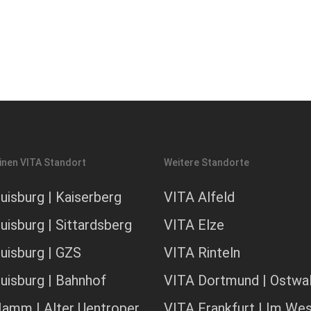
inen VITA Standort
Weitere Standorte
uisburg | Kaiserberg
VITA Alfeld
uisburg | Sittardsberg
VITA Elze
uisburg | GZS
VITA Rinteln
uisburg | Bahnhof
VITA Dortmund | Ostwal
amm | Alter Uentroper
VITA Frankfurt | Im We