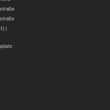
rstraße
estraße
t) |
splatz