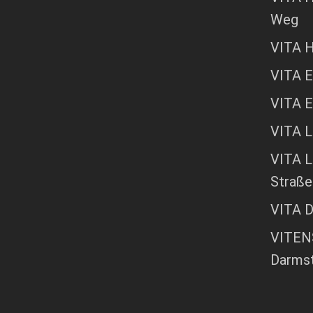
Weg
VITA H
VITA E
VITA 
VITA L
VITA L
Straße
VITA 
VITENS
Darms