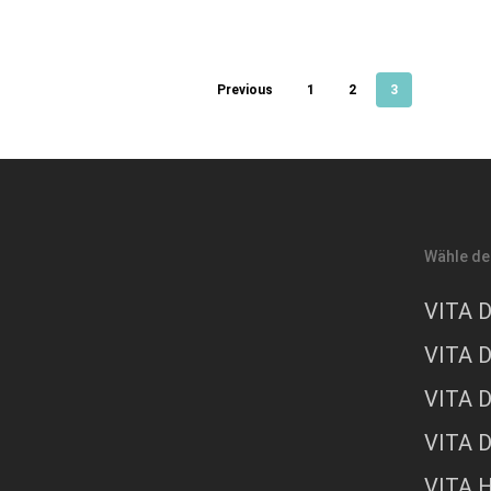
Read More
Previous
1
2
3
Wähle de
VITA D
VITA D
VITA D
VITA D
VITA H