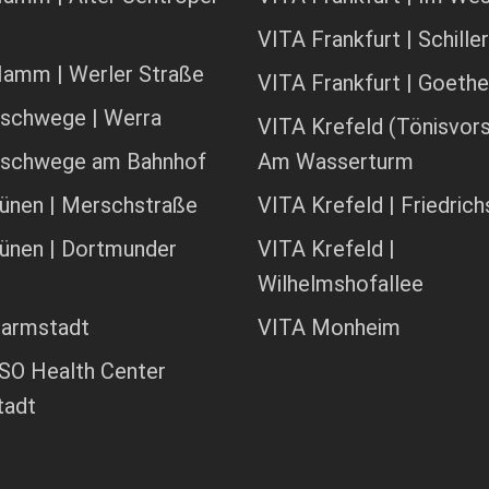
VITA Frankfurt | Schille
amm | Werler Straße
VITA Frankfurt | Goeth
schwege | Werra
VITA Krefeld (Tönisvors
Eschwege am Bahnhof
Am Wasserturm
ünen | Merschstraße
VITA Krefeld | Friedrich
ünen | Dortmunder
VITA Krefeld |
Wilhelmshofallee
Darmstadt
VITA Monheim
O Health Center
tadt