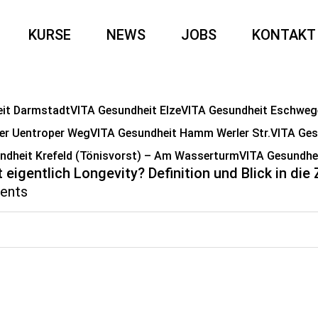
KURSE
NEWS
JOBS
KONTAKT
eit Darmstadt
VITA Gesundheit Elze
VITA Gesundheit Eschweg
er Uentroper Weg
VITA Gesundheit Hamm Werler Str.
VITA Gesu
ndheit Krefeld (Tönisvorst) – Am Wasserturm
VITA Gesundhe
 eigentlich Longevity? Definition und Blick in die
ents