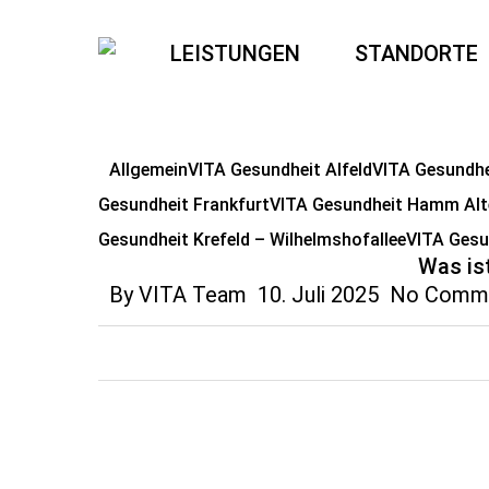
Skip
to
LEISTUNGEN
STANDORTE
main
content
Allgemein
VITA Gesundheit Alfeld
VITA Gesundh
Gesundheit Frankfurt
VITA Gesundheit Hamm Alt
Gesundheit Krefeld – Wilhelmshofallee
VITA Gesu
Was ist
By
VITA Team
10. Juli 2025
No Comm