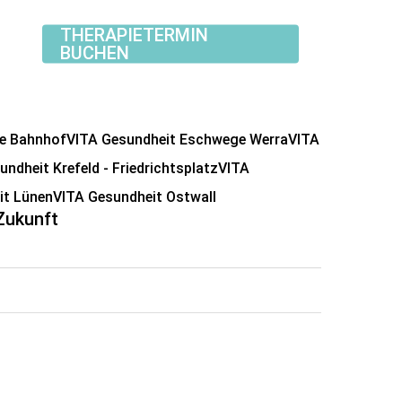
THERAPIETERMIN
BUCHEN
e Bahnhof
VITA Gesundheit Eschwege Werra
VITA
ndheit Krefeld - Friedrichtsplatz
VITA
it Lünen
VITA Gesundheit Ostwall
 Zukunft