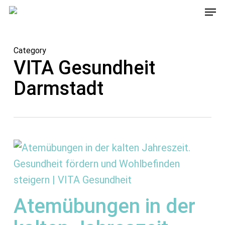
Men
Skip
to
main
Category
content
VITA Gesundheit
Darmstadt
Atemübungen in der