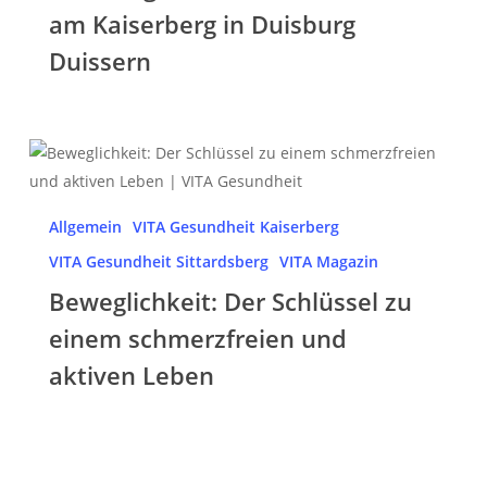
bei
am Kaiserberg in Duisburg
VITA
Duissern
Gesundheit
am
Kaiserberg
Beweglichkeit:
in
Der
Duisburg
Schlüssel
Duissern
Allgemein
VITA Gesundheit Kaiserberg
zu
VITA Gesundheit Sittardsberg
VITA Magazin
einem
schmerzfreien
Beweglichkeit: Der Schlüssel zu
und
einem schmerzfreien und
aktiven
aktiven Leben
Leben