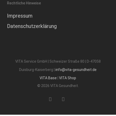
Rechtliche Hinweise
Impressum
Datenschutzerklärung
VITA Service GmbH | Schweizer Straße 80 | D-47058
Duisburg-Kaiserberg |
info@vita-gesundheit.de
VITA Base
|
VITA Shop
© 2026 VITA Gesundheit.
phone
email