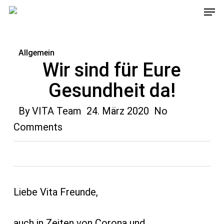
Men
Skip
to
main
Allgemein
content
Wir sind für Eure
Gesundheit da!
By
VITA Team
24. März 2020
No
Comments
Liebe Vita Freunde,
auch in Zeiten von Corona und