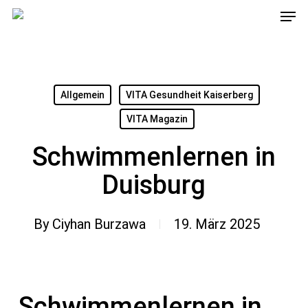
Men
Skip
to
main
content
Allgemein
VITA Gesundheit Kaiserberg
VITA Magazin
Schwimmenlernen in
Duisburg
By
Ciyhan Burzawa
19. März 2025
Schwimmenlernen in