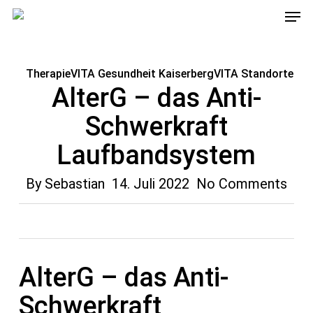
Men
Skip
to
main
Therapie
VITA Gesundheit Kaiserberg
VITA Standorte
content
AlterG – das Anti-
Schwerkraft
Laufbandsystem
By
Sebastian
14. Juli 2022
No Comments
AlterG – das Anti-
Schwerkraft